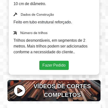
10 cm de diâmetro.
Verificação de cinto e lâmina
Dados de Construção
Feito em tubo estrutural reforçado.
Número de trilhos
Verificação da Correia e Motor
Trilhos desmontáveis, em segmentos de 2
metros. Mais trilhos podem ser adicionados
conforme a necessidade do cliente..
Verificação de correia e lâmina v2
Fazer Pedido
TK1300 - Apresentado em Tornquist
VÍDEOS DE CORTES
COMPLETOS
Você já tem o seu Mikuman?