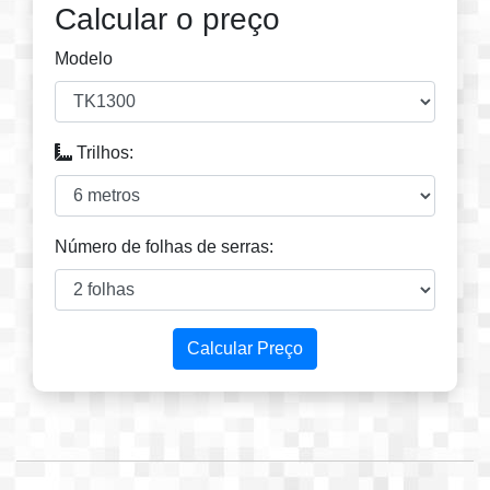
Calcular o preço
Ainda sem o seu Mikuman?
Modelo
Em Epuyen, na casa de Shanti.
Trilhos:
Em Epuyén, no Lucas
Número de folhas de serras:
Corte total em Epuyén na casa do Lucas.
Calcular Preço
Corte completo em Epuyén na casa de Pedro.
Em Mallin Ahogado, Bolson