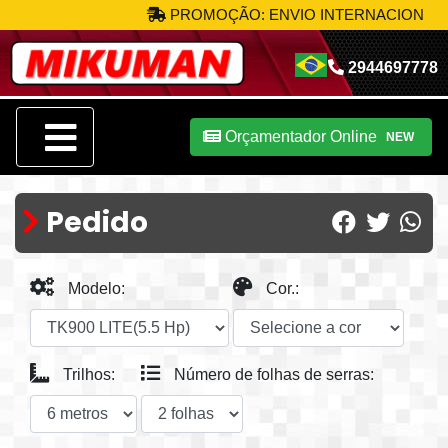
PROMOÇÃO: ENVIO INTERNACIONAL U
2944697778
Orçamentador Online
NEW
Pedido
Modelo:
Cor.:
Trilhos:
Número de folhas de serras: