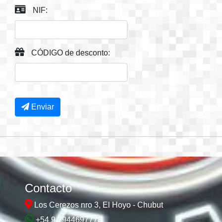
NIF:
CÓDIGO de desconto:
Enviar
Contacto
Los Cerezos nro 3, El Hoyo - Chubut
+54 9 2944697778